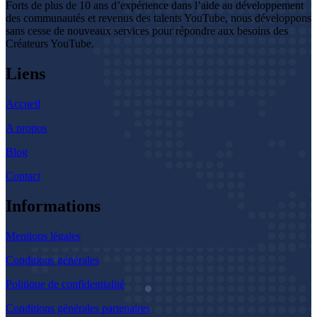
Forts de plus de 10 ans d’expérience dans l’aide au développement
des communautés et revenus des talents YouTube, nous développons
sans cesse de nouveaux services pour répondre aux besoins des
Créateurs YouTube.
Liens
Accueil
A propos
Blog
Contact
Informations
Mentions légales
Conditions générales
Politique de confidentialité
Conditions générales partenaires