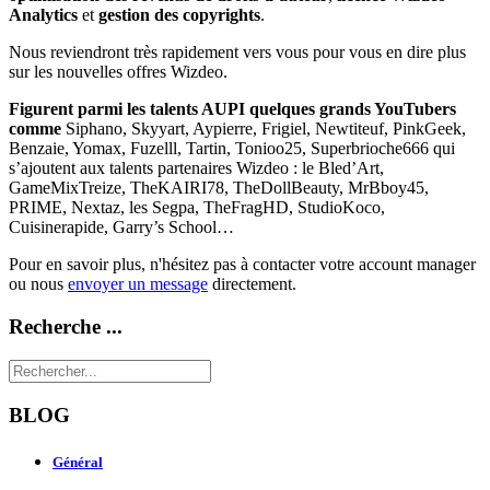
Analytics
et
gestion des copyrights
.
Nous reviendront très rapidement vers vous pour vous en dire plus
sur les nouvelles offres Wizdeo.
Figurent parmi les talents AUPI quelques grands YouTubers
comme
Siphano, Skyyart, Aypierre, Frigiel, Newtiteuf, PinkGeek,
Benzaie, Yomax, Fuzelll, Tartin, Tonioo25, Superbrioche666 qui
s’ajoutent aux talents partenaires Wizdeo : le Bled’Art,
GameMixTreize, TheKAIRI78, TheDollBeauty, MrBboy45,
PRIME, Nextaz, les Segpa, TheFragHD, StudioKoco,
Cuisinerapide, Garry’s School…
Pour en savoir plus, n'hésitez pas à contacter votre account manager
ou nous
envoyer un message
directement.
Recherche ...
BLOG
Général