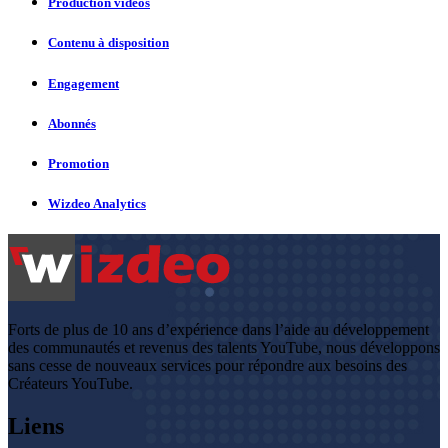
Production vidéos
Contenu à disposition
Engagement
Abonnés
Promotion
Wizdeo Analytics
Forts de plus de 10 ans d’expérience dans l’aide au développement
des communautés et revenus des talents YouTube, nous développons
sans cesse de nouveaux services pour répondre aux besoins des
Créateurs YouTube.
Liens