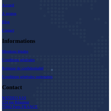
Accueil
A propos
Blog
Contact
Informations
Mentions légales
Conditions générales
Politique de confidentialité
Conditions générales partenaires
Contact
WIZDEO SAS
124 rue Réaumur
75002 Paris FRANCE