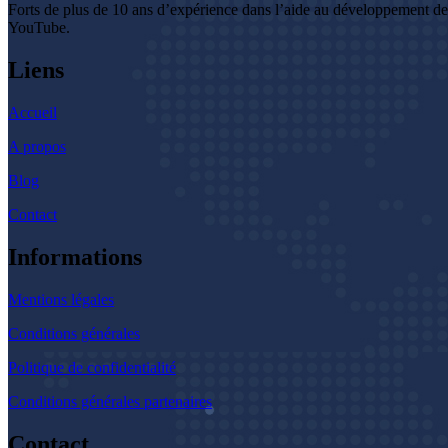
Forts de plus de 10 ans d’expérience dans l’aide au développement d
YouTube.
Liens
Accueil
A propos
Blog
Contact
Informations
Mentions légales
Conditions générales
Politique de confidentialité
Conditions générales partenaires
Contact