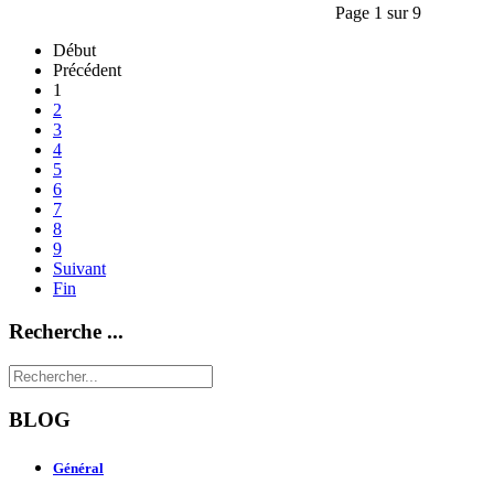
Page 1 sur 9
Début
Précédent
1
2
3
4
5
6
7
8
9
Suivant
Fin
Recherche ...
BLOG
Général