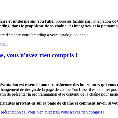
laire et uniforme sur YouTube
, processus facilité par l'intégration d
nding, dans le graphisme de sa chaîne, les imagettes, et la personna
tre d'étendre votre branding à votre catalogue vidéo :
éos !
as, vous n'avez rien compris !
ésentation est essentiel pour transformer des internautes qui vous
hangement de design de la page de chaîne YouTube, il est en effet poss
afin de présenter la programmation et le contenu de la chaîne pour incit
rnautes arrivent-ils sur la page de chaîne et comment savoir si vot
e présentation : si vous n'en avez pas, vous n'avez rien compris !