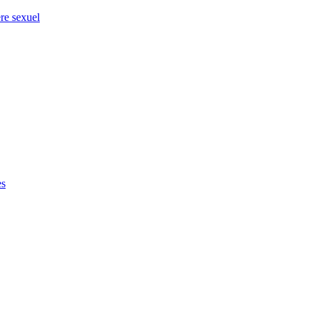
ère sexuel
es