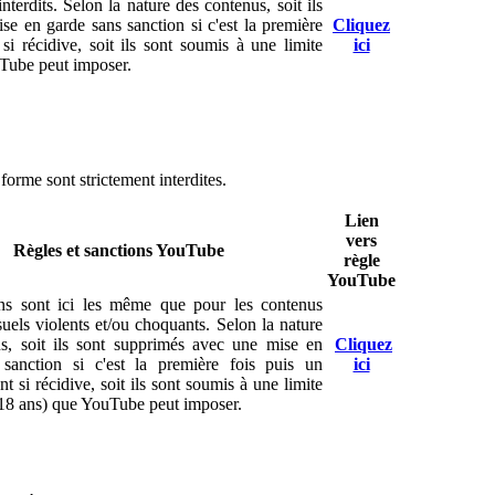
terdits. Selon la nature des contenus, soit ils
e en garde sans sanction si c'est la première
Cliquez
si récidive, soit ils sont soumis à une limite
ici
uTube peut imposer.
forme sont strictement interdites.
Lien
vers
Règles et sanctions YouTube
règle
YouTube
ns sont ici les même que pour les contenus
uels violents et/ou choquants. Selon la nature
s, soit ils sont supprimés avec une mise en
Cliquez
sanction si c'est la première fois puis un
ici
t si récidive, soit ils sont soumis à une limite
 18 ans) que YouTube peut imposer.