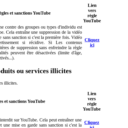
Lien
vers
gles et sanctions YouTube
règle
YouTube
ine contre des groupes ou types d'individu est
be. Cela entraîne une suppression de la vidéo
 sans sanction si c'est la première fois. Vidéo
Cliquez
rtissement si récidive. Si Les contenus
ici
itères de suppression sans enfreindre la règle
alités peuvent être désactivées (limite d'âge,
ivés...).
uits ou services illicites
 illicites.
Lien
vers
es et sanctions YouTube
règle
YouTube
 interdit sur YouTube. Cela peut entraîner une
Cliquez
t une mise en garde sans sanction si c'est la
ici