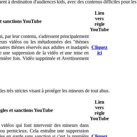
ent à destination d'audiences kids, avec des contenus difficiles pour le
Lien
vers
et sanctions YouTube
règle
YouTube
i, par leur contenu, s'adressent principalement
leurs vidéos ou les métadonnées des "thèmes
autres thèmes réservés aux adultes et inadaptés
Cliquez
ne une suppression de la vidéo et une mise en
ici
remière fois. Vidéo supprimée et Avertissement
s très strictes visant à protéger les mineurs de tout abus.
Lien
vers
gles et sanctions YouTube
règle
YouTube
 vidéos qui font intervenir des mineurs dans
ou pernicieux. Cela entraîne une suppression
se en garde sans sanction si c'est la première
Cliquez