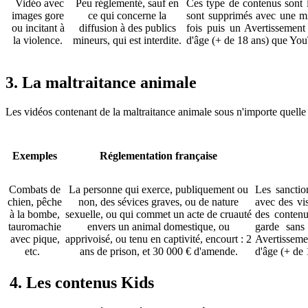
Vidéo avec
Peu réglementé, sauf en
Ces type de contenus sont in
images gore
ce qui concerne la
sont supprimés avec une mis
ou incitant à
diffusion à des publics
fois puis un Avertissement 
la violence.
mineurs, qui est interdite.
d'âge (+ de 18 ans) que Yo
3. La maltraitance animale
Les vidéos contenant de la maltraitance animale sous n'importe quelle 
Exemples
Réglementation française
Combats de
La personne qui exerce, publiquement ou
Les sanctio
chien, pêche
non, des sévices graves, ou de nature
avec des vis
à la bombe,
sexuelle, ou qui commet un acte de cruauté
des contenu
tauromachie
envers un animal domestique, ou
garde sans 
avec pique,
apprivoisé, ou tenu en captivité, encourt : 2
Avertissemen
etc.
ans de prison, et 30 000 € d'amende.
d'âge (+ de
4. Les contenus Kids