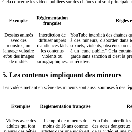
Cela concerne les vidéos publiées sur des chaînes qui sont principalem
Réglementation
Exemples
Règles 
française
Dessins animés
Interdiction de
YouTube interdit à des chaînes qu
avec des
diffuser auprès
à des mineurs, d'aborder dans 
monstres, un
d'audiences kids
sexuels, violents, obscènes ou d'
langage vulgaire
les contenus
à un jeune public." Cela entraî
et/ou des images
violents ou
garde sans sanction si c'est la p
de nudité.
pornographiques.
si récidive.
5. Les contenus impliquant des mineurs
Les vidéos mettant en scène des mineurs sont aussi soumises à des règle
Exemples
Réglementation française
Rè
Vidéos avec des
L'emploi de mineurs de
YouTube interdit les
adultes qui font
moins de 16 ans comme
des actes dangereux 
pleurer des bébés,
artistes dans une vidéo est
de la vidéo et une mi