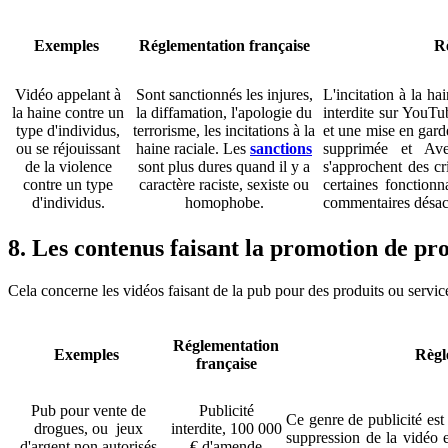
Exemples
Réglementation française
Rè
Vidéo appelant à
Sont sanctionnés les injures,
L'incitation à la ha
la haine contre un
la diffamation, l'apologie du
interdite sur YouTu
type d'individus,
terrorisme, les incitations à la
et une mise en garde
ou se réjouissant
haine raciale. Les
sanctions
supprimée et Ave
de la violence
sont plus dures quand il y a
s'approchent des cr
contre un type
caractère raciste, sexiste ou
certaines fonctionn
d'individus.
homophobe.
commentaires désact
8. Les contenus faisant la promotion de prod
Cela concerne les vidéos faisant de la pub pour des produits ou services
Réglementation
Exemples
Règl
française
Pub pour vente de
Publicité
Ce genre de publicité est
drogues, ou jeux
interdite, 100 000
suppression de la vidéo e
d'argent non autorisés
€ d'amende