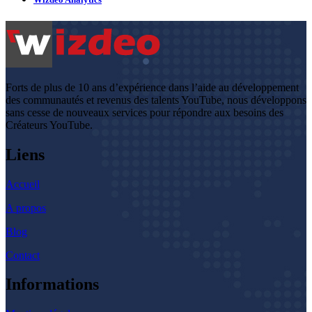
Forts de plus de 10 ans d’expérience dans l’aide au développement
des communautés et revenus des talents YouTube, nous développons
sans cesse de nouveaux services pour répondre aux besoins des
Créateurs YouTube.
Liens
Accueil
A propos
Blog
Contact
Informations