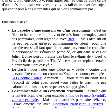
Call of Duty : épisode 75 ». Pour attirer bien au-delà de votre cercle
d’abonnés, et booster vos vues, il va vous falloir trouver des sujets
qui vont parler à des internautes qui ne vous connaissent pas.
Plusieurs pistes :
La parodie d’une émission ou d’un personnage
: c’est un
filon riche, comme le prouvent de très bons exemples parmi
nos partenaires, dont legrandjd avec
Bref
. Mais bien sûr on
ne peut parodier qu’avec un minimum de talent : pour une
parodie réussie, il faut que l’internaute parvienne à reconnaître
le personnage ou l’émission parodiée, ce qui dans le cas de
Julien Donzé puisqu’il imite très bien le rythme de « Bref ».
Pas facile de parodier « The Voice » par exemple : certains
d’entre vous l’ont essayé ?
Le clash
: vous faites une vidéo en « battle » contre une
personnalité connue ou contre un Youtuber connu ; exemple
SLG contre Cortex
. Attention ! Si vous faites un clash sans
l’accord de celui avec lequel vous faites le clash, ne pas
calomnier ou insulter, et respecter ses copyrights !
Le commentaire d’un évènement d’actualité
: la chaîne qui
le fait très bien, c’est bien entendu
Philip de Franco (sxephil),
voir par exemple
… Mais aussi parmi les partenaires Wizdeo,
PlayComedyClub avec
Opération Nafissatou Diabl0x9
.