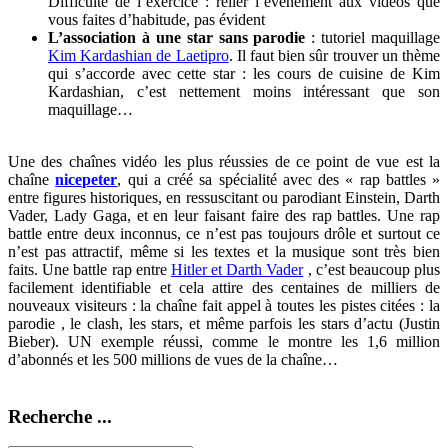
Difficulté de l’exercice : relier l’évènement aux vidéos que
vous faites d’habitude, pas évident
L’association à une star sans parodie
: tutoriel maquillage
Kim Kardashian de Laetipro
. Il faut bien sûr trouver un thème
qui s’accorde avec cette star : les cours de cuisine de Kim
Kardashian, c’est nettement moins intéressant que son
maquillage…
Une des chaînes vidéo les plus réussies de ce point de vue est la
chaîne
nicepeter
, qui a créé sa spécialité avec des « rap battles »
entre figures historiques, en ressuscitant ou parodiant Einstein, Darth
Vader, Lady Gaga, et en leur faisant faire des rap battles. Une rap
battle entre deux inconnus, ce n’est pas toujours drôle et surtout ce
n’est pas attractif, même si les textes et la musique sont très bien
faits. Une battle rap entre
Hitler et Darth Vader
, c’est beaucoup plus
facilement identifiable et cela attire des centaines de milliers de
nouveaux visiteurs : la chaîne fait appel à toutes les pistes citées : la
parodie , le clash, les stars, et même parfois les stars d’actu (Justin
Bieber). UN exemple réussi, comme le montre les 1,6 million
d’abonnés et les 500 millions de vues de la chaîne…
Recherche ...