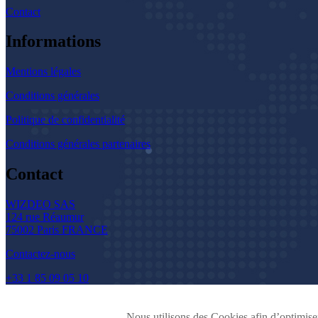
Contact
Informations
Mentions légales
Conditions générales
Politique de confidentialité
Conditions générales partenaires
Contact
WIZDEO SAS
124 rue Réaumur
75002 Paris FRANCE
Contactez-nous
+33 1 85 09 05 10
Nous utilisons des Cookies afin d’optimiser 