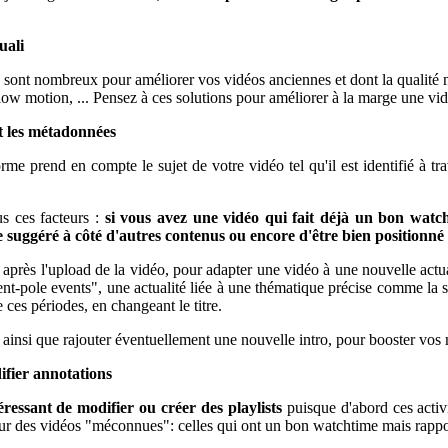
uali
be sont nombreux pour améliorer vos vidéos anciennes et dont la qualité n
, slow motion, ... Pensez à ces solutions pour améliorer à la marge une v
t les métadonnées
e prend en compte le sujet de votre vidéo tel qu'il est identifié à trav
 ces facteurs :
si vous avez une vidéo qui fait déjà un bon watch
suggéré à côté d'autres contenus ou encore d'être bien positionné 
ien après l'upload de la vidéo, pour adapter une vidéo à une nouvelle ac
ent-pole events", une actualité liée à une thématique précise comme la 
ces périodes, en changeant le titre.
e; ainsi que rajouter éventuellement une nouvelle intro, pour booster vo
difier annotations
téressant de modifier ou créer des playlists
puisque d'abord ces activi
 sur des vidéos "méconnues": celles qui ont un bon watchtime mais rappo