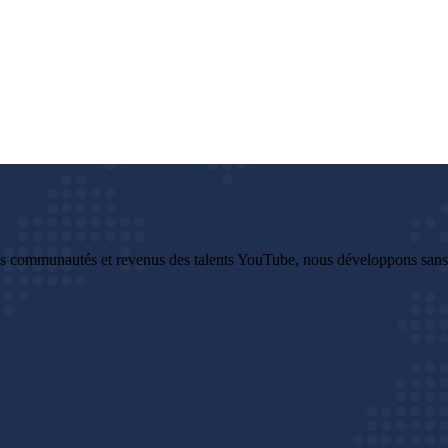
es communautés et revenus des talents YouTube, nous développons sans