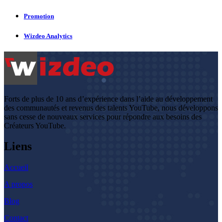
Promotion
Wizdeo Analytics
Forts de plus de 10 ans d’expérience dans l’aide au développement
des communautés et revenus des talents YouTube, nous développons
sans cesse de nouveaux services pour répondre aux besoins des
Créateurs YouTube.
Liens
Accueil
A propos
Blog
Contact