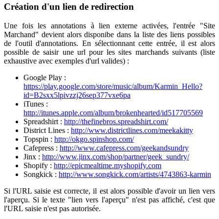
Création d'un lien de redirection
Une fois les annotations à lien externe activées, l'entrée "Site
Marchand" devient alors disponibe dans la liste des liens possibles
de l'outil d'annotations. En sélectionnant cette entrée, il est alors
possible de saisir une url pour les sites marchands suivants (liste
exhaustive avec exemples d'url valides) :
Google Play :
https://play.google.com/store/music/album/Karmin_Hello?
id=B2sxx5lpivzzj26sep377vxe6pa
iTunes :
http://itunes.apple.com/album/brokenhearted/id517705569
Spreadshirt :
http://thefinebros.spreadshirt.com/
District Lines :
http://www.districtlines.com/meekakitty
Topspin :
http://okgo.spinshop.com/
Cafepress :
http://www.cafepress.com/geekandsundry
Jinx :
http://www.jinx.com/shop/partner/geek_sundry/
Shopify :
http://epicmealtime.myshopify.com
Songkick :
http://www.songkick.com/artists/4743863-karmin
Si l'URL saisie est correcte, il est alors possible d'avoir un lien vers
l'aperçu. Si le texte "lien vers l'aperçu" n'est pas affiché, c'est que
l'URL saisie n'est pas autorisée.