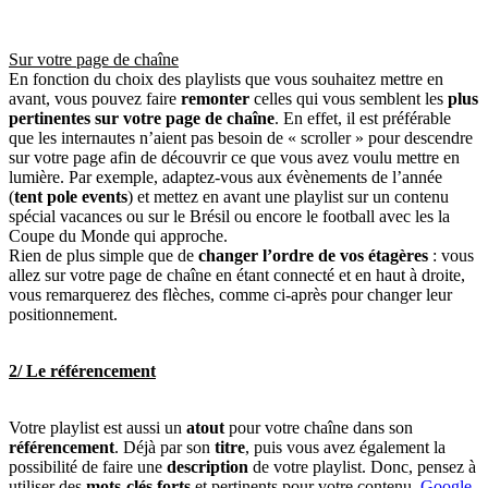
Sur votre page de chaîne
En fonction du choix des playlists que vous souhaitez mettre en
avant, vous pouvez faire
remonter
celles qui vous semblent les
plus
pertinentes sur votre page de chaîne
. En effet, il est préférable
que les internautes n’aient pas besoin de « scroller » pour descendre
sur votre page afin de découvrir ce que vous avez voulu mettre en
lumière. Par exemple, adaptez-vous aux évènements de l’année
(
tent pole events
) et mettez en avant une playlist sur un contenu
spécial vacances ou sur le Brésil ou encore le football avec les la
Coupe du Monde qui approche.
Rien de plus simple que de
changer l’ordre de vos étagères
: vous
allez sur votre page de chaîne en étant connecté et en haut à droite,
vous remarquerez des flèches, comme ci-après pour changer leur
positionnement.
2/ Le référencement
Votre playlist est aussi un
atout
pour votre chaîne dans son
référencement
. Déjà par son
titre
, puis vous avez également la
possibilité de faire une
description
de votre playlist. Donc, pensez à
utiliser des
mots-clés forts
et pertinents pour votre contenu.
Google