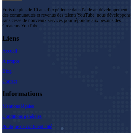
Forts de plus de 10 ans d’expérience dans l’aide au développement
des communautés et revenus des talents YouTube, nous développons
sans cesse de nouveaux services pour répondre aux besoins des
Créateurs YouTube.
Liens
Accueil
A propos
Blog
Contact
Informations
Mentions légales
Conditions générales
Politique de confidentialité