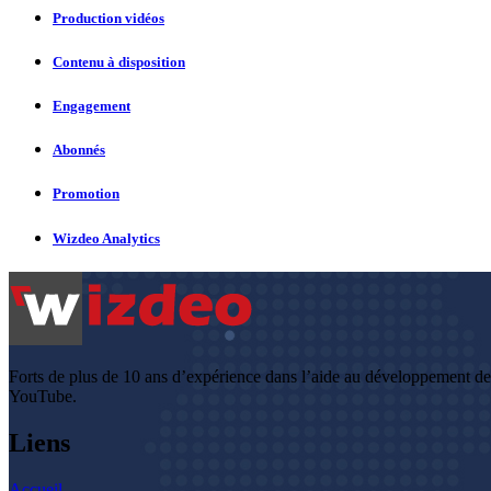
Production vidéos
Contenu à disposition
Engagement
Abonnés
Promotion
Wizdeo Analytics
Forts de plus de 10 ans d’expérience dans l’aide au développement d
YouTube.
Liens
Accueil