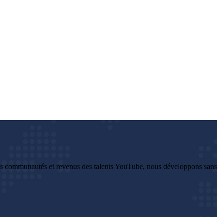
es communautés et revenus des talents YouTube, nous développons sans