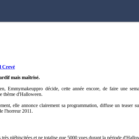
l Crevé
ardif mais maîtrisé.
en, Emmymakeuppro décide, cette année encore, de faire une semain
 le thème d'Halloween.
ent, elle annonce clairement sa programmation, diffuse un teaser sur s
de l'horreur 2011.
 très plébiscitées et ne totalise que 5000 vues durant la période d'Hall