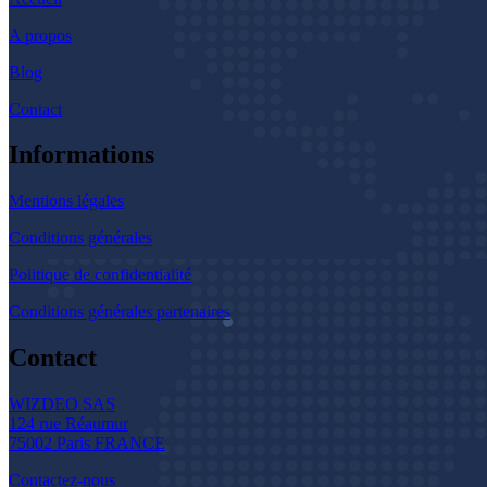
A propos
Blog
Contact
Informations
Mentions légales
Conditions générales
Politique de confidentialité
Conditions générales partenaires
Contact
WIZDEO SAS
124 rue Réaumur
75002 Paris FRANCE
Contactez-nous