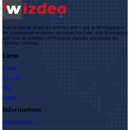
Forts de plus de 10 ans d’expérience dans l’aide au développement
des communautés et revenus des talents YouTube, nous développons
sans cesse de nouveaux services pour répondre aux besoins des
Créateurs YouTube.
Liens
Accueil
A propos
Blog
Contact
Informations
Mentions légales