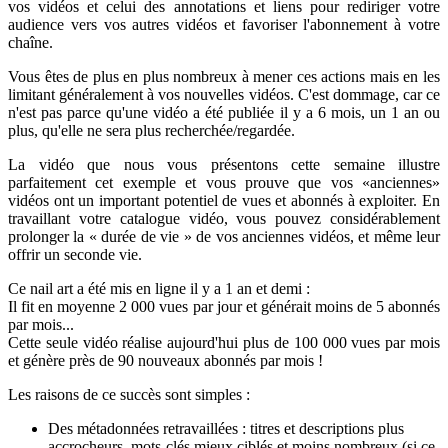
vos vidéos et celui des annotations et liens pour rediriger votre
audience vers vos autres vidéos et favoriser l'abonnement à votre
chaîne.
Vous êtes de plus en plus nombreux à mener ces actions mais en les
limitant généralement à vos nouvelles vidéos. C'est dommage, car ce
n'est pas parce qu'une vidéo a été publiée il y a 6 mois, un 1 an ou
plus, qu'elle ne sera plus recherchée/regardée.
La vidéo que nous vous présentons cette semaine illustre
parfaitement cet exemple et vous prouve que vos «anciennes»
vidéos ont un important potentiel de vues et abonnés à exploiter. En
travaillant votre catalogue vidéo, vous pouvez considérablement
prolonger la « durée de vie » de vos anciennes vidéos, et même leur
offrir un seconde vie.
Ce nail art a été mis en ligne il y a 1 an et demi :
Il fit en moyenne 2 000 vues par jour et générait moins de 5 abonnés
par mois...
Cette seule vidéo réalise aujourd'hui plus de 100 000 vues par mois
et génère près de 90 nouveaux abonnés par mois !
Les raisons de ce succès sont simples :
Des métadonnées retravaillées : titres et descriptions plus
accrocheurs, mots-clés mieux ciblés et moins nombreux (si ce