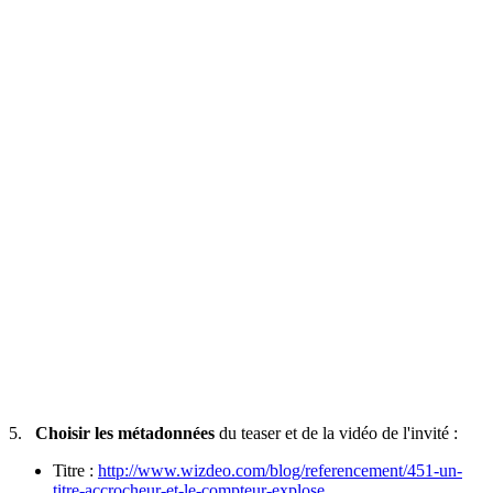
5.
Choisir les métadonnées
du teaser et de la vidéo de l'invité :
Titre :
http://www.wizdeo.com/blog/referencement/451-un-
titre-accrocheur-et-le-compteur-explose