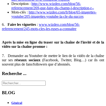
Description :
http://www.wizdeo.com/blog/56-
referencement/269-que-faire-du-champ-l-description-r--
Mots-clés :
http://www.wizdeo.com/fr/blog/65-imagettes-
youtube/205-imagettes-youtube-la-cle-du-succes
6.
Faire les vignettes
:
www.wizdeo.com/blog/56-
referencement/245-mots-cles-les-ruses-a-connaitre
Après la mise en ligne du teaser sur la chaîne de l'invité et de la
vidéo sur la chaîne promue :
7. Demander au Youtuber de mettre le lien de la vidéo de la chaîne
sur ses
réseaux sociaux
(Facebook, Twitter, Blog…) car ils ont
souvent plus de fans/followers que d’abonnés.
Recherche ...
BLOG
Général