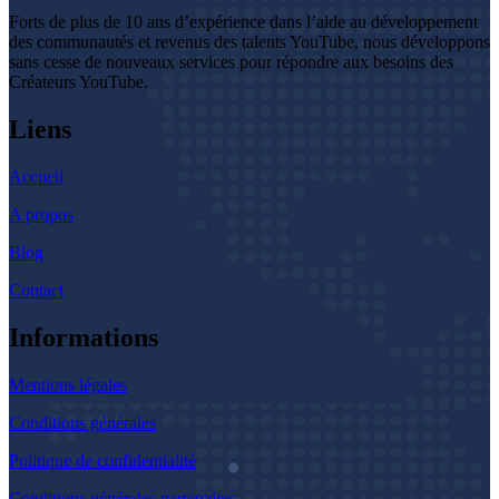
Forts de plus de 10 ans d’expérience dans l’aide au développement
des communautés et revenus des talents YouTube, nous développons
sans cesse de nouveaux services pour répondre aux besoins des
Créateurs YouTube.
Liens
Accueil
A propos
Blog
Contact
Informations
Mentions légales
Conditions générales
Politique de confidentialité
Conditions générales partenaires