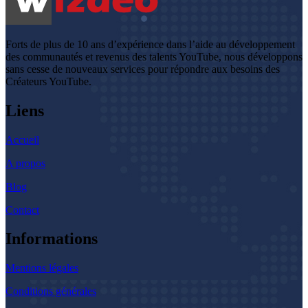
Forts de plus de 10 ans d’expérience dans l’aide au développement
des communautés et revenus des talents YouTube, nous développons
sans cesse de nouveaux services pour répondre aux besoins des
Créateurs YouTube.
Liens
Accueil
A propos
Blog
Contact
Informations
Mentions légales
Conditions générales