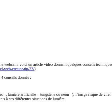
ne webcam, voici un article-vidéo donnant quelques conseils techniques
el-web-creator-tip-23/
).
s 4 conseils donnés :
ux –, lumière artificielle – tungstène ou néon –), l’image risque de vir
s à ces différentes situations de lumière.