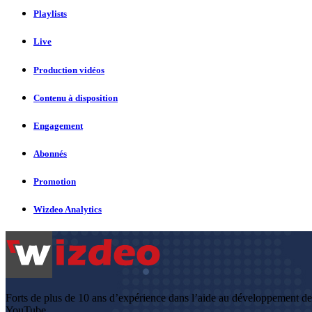
Playlists
Live
Production vidéos
Contenu à disposition
Engagement
Abonnés
Promotion
Wizdeo Analytics
Forts de plus de 10 ans d’expérience dans l’aide au développement d
YouTube.