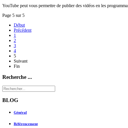
YouTube peut vous permettre de publier des vidéos en les programmant
Page 5 sur 5
Début
Précédent
1
2
3
4
5
Suivant
Fin
Recherche ...
BLOG
Général
Référencement