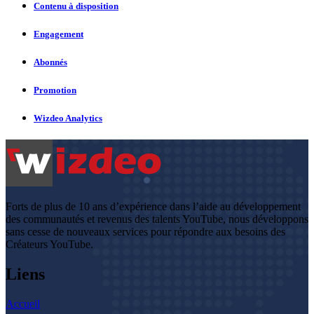
Contenu à disposition
Engagement
Abonnés
Promotion
Wizdeo Analytics
Forts de plus de 10 ans d’expérience dans l’aide au développement
des communautés et revenus des talents YouTube, nous développons
sans cesse de nouveaux services pour répondre aux besoins des
Créateurs YouTube.
Liens
Accueil