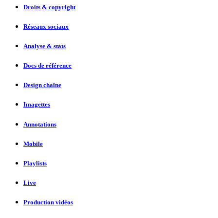
Droits & copyright
Réseaux sociaux
Analyse & stats
Docs de référence
Design chaîne
Imagettes
Annotations
Mobile
Playlists
Live
Production vidéos