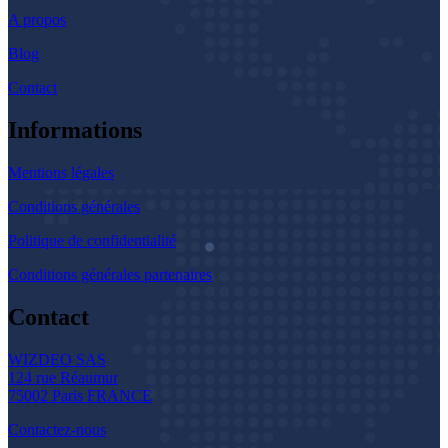
A propos
Blog
Contact
Informations
Mentions légales
Conditions générales
Politique de confidentialité
Conditions générales partenaires
Contact
WIZDEO SAS
124 rue Réaumur
75002 Paris FRANCE
Contactez-nous