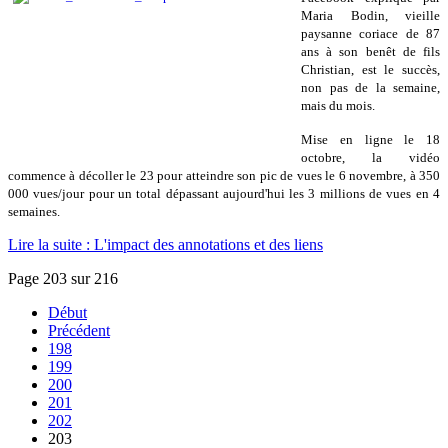
Maria Bodin, vieille
paysanne coriace de 87
ans à son benêt de fils
Christian, est le succès,
non pas de la semaine,
mais du mois.
Mise en ligne le 18
octobre, la vidéo
commence à décoller le 23 pour atteindre son pic de vues le 6 novembre, à 350
000 vues/jour pour un total dépassant aujourd'hui les 3 millions de vues en 4
semaines.
Lire la suite : L'impact des annotations et des liens
Page 203 sur 216
Début
Précédent
198
199
200
201
202
203