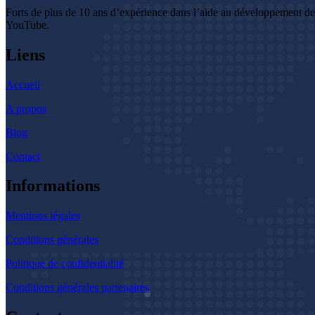
Forts de plus de 10 ans d’expérience dans l’aide au développement d
YouTube.
Liens
Accueil
A propos
Blog
Contact
Informations
Mentions légales
Conditions générales
Politique de confidentialité
Conditions générales partenaires