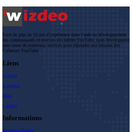
Forts de plus de 10 ans d’expérience dans l’aide au développement
des communautés et revenus des talents YouTube, nous développons
sans cesse de nouveaux services pour répondre aux besoins des
Créateurs YouTube.
Liens
Accueil
A propos
Blog
Contact
Informations
Mentions légales