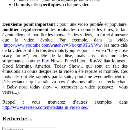
De mots-clés spécifiques
à chaque vidéo.
Deuxième point important :
pour une vidéo publiée et populaire,
modifier régulièrement les mots-clés :
comme les titres, il faut
éventuellement modifier les mots-clés des vidéos, au fur et à mesure
que la vidéo évolue. Par exemple, dans la vidéo
http://www.youtube.com/watch?v=N9oxmRT2YWw
, les mots-clés
de la vidéo sont à la fois des mots typiques pour la vidéo "baby nose
scary funny", en tête de la litse, mais aussi des mots-clés
surprenants, comme
Fox
News, PerezHilton, RayWilliamJohnson,
Good Morning America, Today Show... qui sont en fait des
émissions au cours desquelles la vidéo a été reprise et montrée. Ces
mots-clés ont été rajoutés par la suite, pour que éventuellement un
téléspectateur qui aurait vu ces émissions aille, en recherchant
« Baby nose today show », retrouver la vidéo (essayez , vous
verrez...).
Rappel : vous trouverez d’autres exemples dans
http://www.reelseo.com/metadata-in-video-seo/
Recherche ...