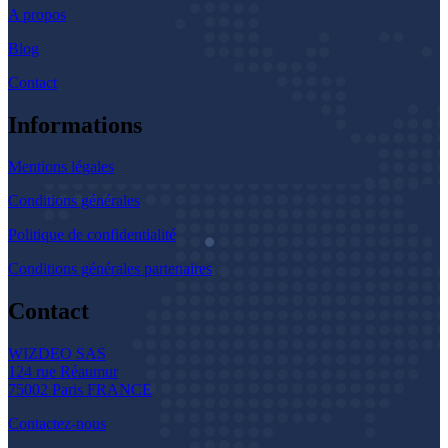
A propos
Blog
Contact
Informations
Mentions légales
Conditions générales
Politique de confidentialité
Conditions générales partenaires
Contact
WIZDEO SAS
124 rue Réaumur
75002 Paris FRANCE
Contactez-nous