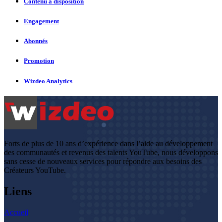
Contenu à disposition
Engagement
Abonnés
Promotion
Wizdeo Analytics
Forts de plus de 10 ans d’expérience dans l’aide au développement
des communautés et revenus des talents YouTube, nous développons
sans cesse de nouveaux services pour répondre aux besoins des
Créateurs YouTube.
Liens
Accueil