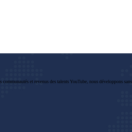
es communautés et revenus des talents YouTube, nous développons sans