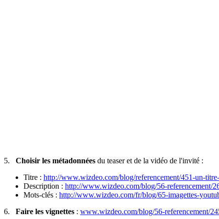
5.
Choisir les métadonnées
du teaser et de la vidéo de l'invité :
Titre :
http://www.wizdeo.com/blog/referencement/451-un-titre-
Description :
http://www.wizdeo.com/blog/56-referencement/269
Mots-clés :
http://www.wizdeo.com/fr/blog/65-imagettes-youtub
6.
Faire les vignettes
:
www.wizdeo.com/blog/56-referencement/245-