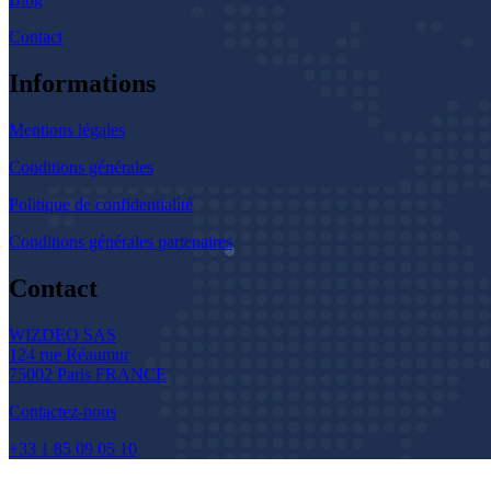
Contact
Informations
Mentions légales
Conditions générales
Politique de confidentialité
Conditions générales partenaires
Contact
WIZDEO SAS
124 rue Réaumur
75002 Paris FRANCE
Contactez-nous
+33 1 85 09 05 10