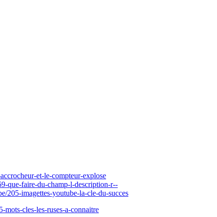
accrocheur-et-le-compteur-explose
-que-faire-du-champ-l-description-r--
e/205-imagettes-youtube-la-cle-du-succes
mots-cles-les-ruses-a-connaitre