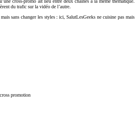
 qu’une cross-promo ait lieu entre deux chaînes à la même thématique.
ent du trafic sur la vidéo de l’autre.
mais sans changer les styles : ici, SalutLesGeeks ne cuisine pas mais
 cross promotion