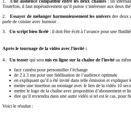
1.
Une audience compatible entre les deux chaînes
: un internau
Toutefois, il faut impérativement qu’il puisse s’intéresser aux deux th
2.
Essayer de mélanger harmonieusement les univers
des deux c
parle de cuisine avec humour .
3.
Un script bien ficelé
: il doit être écrit à l’avance pour une fluid
Après le tournage de la vidéo avec l'invité :
4.
Un teaser
qui sera
mis en ligne sur la chaîne de l'invité
au même 
face caméra pour personnifier l’échange
de 2 à 3 mn pour une fidélisation de l’audience optimale
en expliquant qu’il a été invité dans telle émission et explique
mettre une insertion au montage avec le lien de la vidéo 10 seco
mettre le logo de la chaîne avec proposition d’abonnement et li
dire qu’il reviendra dans une autre vidéo si tel est le cas, pour fi
Voici le résultat :