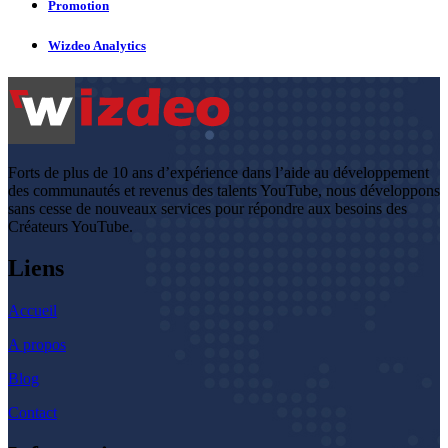
Promotion
Wizdeo Analytics
Forts de plus de 10 ans d’expérience dans l’aide au développement
des communautés et revenus des talents YouTube, nous développons
sans cesse de nouveaux services pour répondre aux besoins des
Créateurs YouTube.
Liens
Accueil
A propos
Blog
Contact