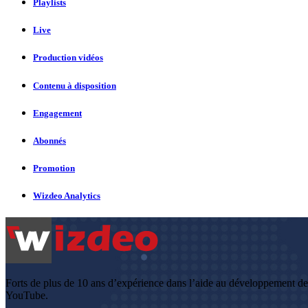
Playlists
Live
Production vidéos
Contenu à disposition
Engagement
Abonnés
Promotion
Wizdeo Analytics
Forts de plus de 10 ans d’expérience dans l’aide au développement d
YouTube.