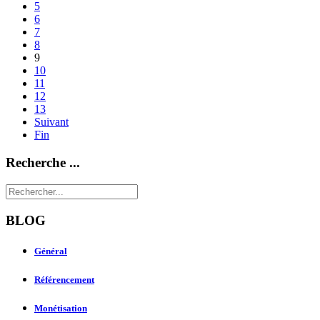
5
6
7
8
9
10
11
12
13
Suivant
Fin
Recherche ...
BLOG
Général
Référencement
Monétisation