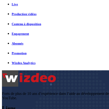
Live
Production vidéos
Contenu à disposition
Engagement
Abonnés
Promotion
Wizdeo Analytics
Forts de plus de 10 ans d’expérience dans l’aide au développement d
YouTube.
Liens