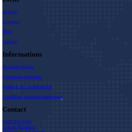
Accueil
A propos
Blog
Contact
Informations
Mentions légales
Conditions générales
Politique de confidentialité
Conditions générales partenaires
Contact
WIZDEO SAS
124 rue Réaumur