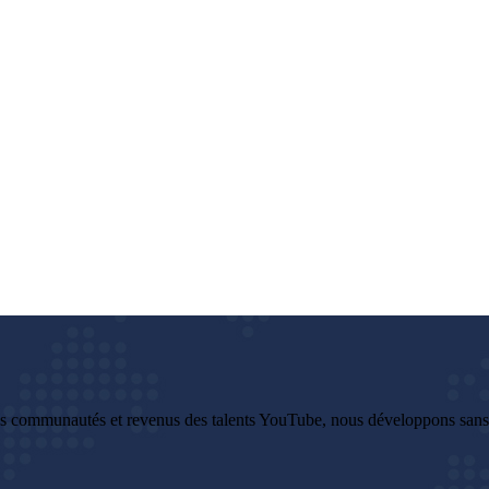
es communautés et revenus des talents YouTube, nous développons sans