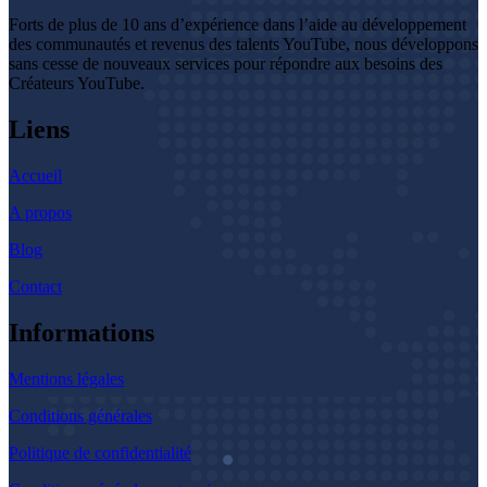
Forts de plus de 10 ans d’expérience dans l’aide au développement
des communautés et revenus des talents YouTube, nous développons
sans cesse de nouveaux services pour répondre aux besoins des
Créateurs YouTube.
Liens
Accueil
A propos
Blog
Contact
Informations
Mentions légales
Conditions générales
Politique de confidentialité