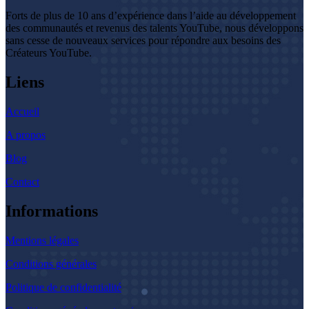
Forts de plus de 10 ans d’expérience dans l’aide au développement
des communautés et revenus des talents YouTube, nous développons
sans cesse de nouveaux services pour répondre aux besoins des
Créateurs YouTube.
Liens
Accueil
A propos
Blog
Contact
Informations
Mentions légales
Conditions générales
Politique de confidentialité