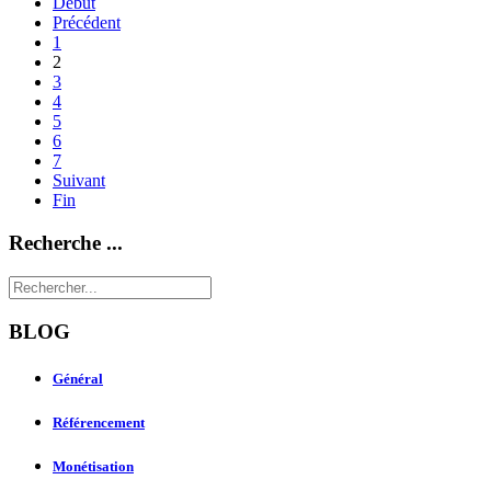
Début
Précédent
1
2
3
4
5
6
7
Suivant
Fin
Recherche ...
BLOG
Général
Référencement
Monétisation