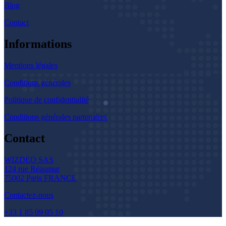
Blog
Contact
Informations
Mentions légales
Conditions générales
Politique de confidentialité
Conditions générales partenaires
Contact
WIZDEO SAS
124 rue Réaumur
75002 Paris FRANCE
Contactez-nous
+33 1 85 09 05 10