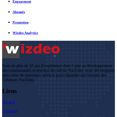
Engagement
Abonnés
Promotion
Wizdeo Analytics
Forts de plus de 10 ans d’expérience dans l’aide au développement
des communautés et revenus des talents YouTube, nous développons
sans cesse de nouveaux services pour répondre aux besoins des
Créateurs YouTube.
Liens
Accueil
A propos