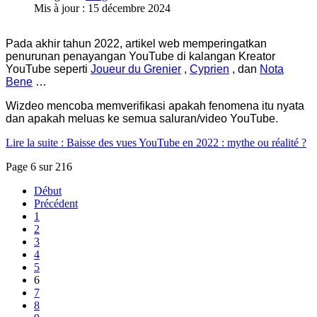
Mis à jour : 15 décembre 2024
Pada akhir tahun 2022, artikel web memperingatkan
penurunan penayangan YouTube di kalangan Kreator
YouTube seperti
Joueur du Grenier
,
Cyprien
, dan
Nota
Bene
…
Wizdeo mencoba memverifikasi apakah fenomena itu nyata
dan apakah meluas ke semua saluran/video YouTube.
Lire la suite : Baisse des vues YouTube en 2022 : mythe ou réalité ?
Page 6 sur 216
Début
Précédent
1
2
3
4
5
6
7
8