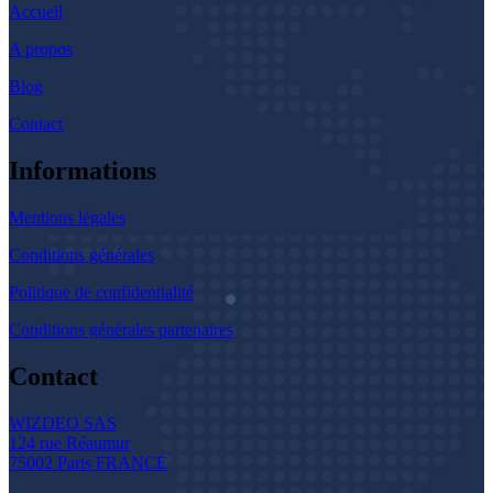
Accueil
A propos
Blog
Contact
Informations
Mentions légales
Conditions générales
Politique de confidentialité
Conditions générales partenaires
Contact
WIZDEO SAS
124 rue Réaumur
75002 Paris FRANCE