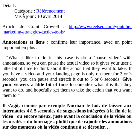
Détails
Catégorie :
Référencement
Mis à jour : 10 avril 2014
Article de Grant Crowell :
http://www.reelseo.com/youtube-
marketing-strategies-tactics-tools/
Annotations et liens :
confirme leur importance, avec un point
important en plus :
. “What I like to do in this case is do a ‘pause video’ with
annotations, so you can pause the actual video so it gives your user a
little bit of time to think about the action that they want to take. If
you have a video and your landing page is only on there for 2 or 3
seconds, you can pause and stretch it out to 5 or 6 seconds.
Give
your viewers a little bit of time to consider
what it is that they
want to do, and hopefully get them to take the action that you want
them to.”
Il s’agit, comme par exemple Norman le fait, de laisser aux
internautes 4 à 5 secondes de suggestions intégrées à la fin de la
vidéo - ou encore mieux, juste avant la conclusion de la vidéo ou
les « ratés » du tournage - plutôt que de rajouter les annotations
sur des moments où la vidéo continue à se dérouler…