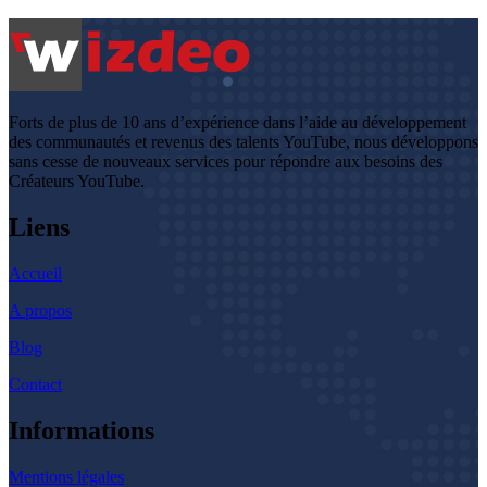
Forts de plus de 10 ans d’expérience dans l’aide au développement
des communautés et revenus des talents YouTube, nous développons
sans cesse de nouveaux services pour répondre aux besoins des
Créateurs YouTube.
Liens
Accueil
A propos
Blog
Contact
Informations
Mentions légales