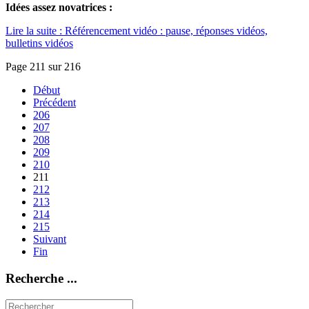
Idées assez novatrices :
Lire la suite : Référencement vidéo : pause, réponses vidéos,
bulletins vidéos
Page 211 sur 216
Début
Précédent
206
207
208
209
210
211
212
213
214
215
Suivant
Fin
Recherche ...