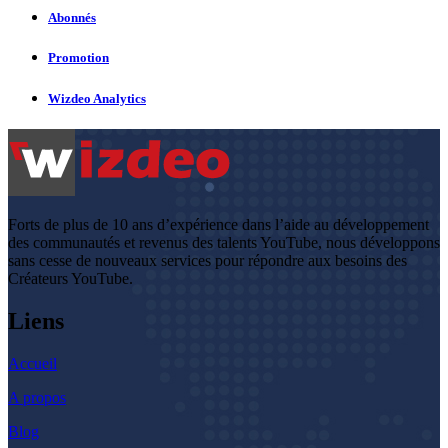
Abonnés
Promotion
Wizdeo Analytics
Forts de plus de 10 ans d’expérience dans l’aide au développement
des communautés et revenus des talents YouTube, nous développons
sans cesse de nouveaux services pour répondre aux besoins des
Créateurs YouTube.
Liens
Accueil
A propos
Blog