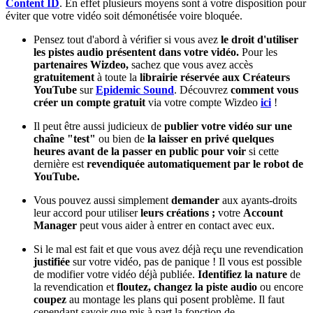
Content ID
. En effet plusieurs moyens sont à votre disposition pour
éviter que votre vidéo soit démonétisée voire bloquée.
Pensez tout d'abord à vérifier si vous avez
le droit d'utiliser
les pistes audio présentent dans votre vidéo.
Pour les
partenaires Wizdeo,
sachez que vous avez accès
gratuitement
à toute la
librairie réservée aux Créateurs
YouTube
sur
Epidemic Sound
. Découvrez
comment vous
créer un compte gratuit
via votre compte Wizdeo
ici
!
Il peut être aussi judicieux de
publier votre vidéo sur une
chaîne "test"
ou bien de
la laisser en privé quelques
heures avant de la passer en public pour voir
si cette
dernière est
revendiquée automatiquement par le robot de
YouTube.
Vous pouvez aussi simplement
demander
aux ayants-droits
leur accord pour utiliser
leurs créations ;
votre
Account
Manager
peut vous aider à entrer en contact avec eux.
Si le mal est fait et que vous avez déjà reçu une revendication
justifiée
sur votre vidéo, pas de panique ! Il vous est possible
de modifier votre vidéo déjà publiée.
Identifiez la nature
de
la revendication et
floutez,
changez la piste audio
ou encore
coupez
au montage les plans qui posent problème. Il faut
cependant savoir que mis à part la fonction de