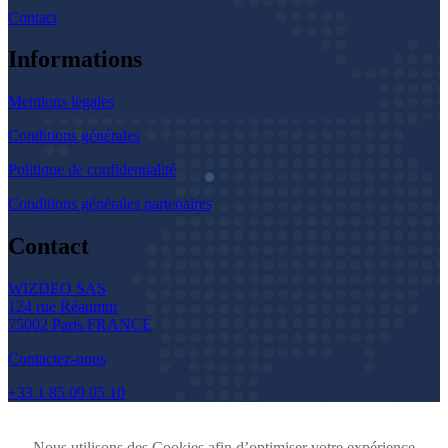
Contact
Informations
Mentions légales
Conditions générales
Politique de confidentialité
Conditions générales partenaires
Contact
WIZDEO SAS
124 rue Réaumur
75002 Paris FRANCE
Contactez-nous
+33 1 85 09 05 10
Nous utilisons des Cookies afin d’optimiser votre expérience