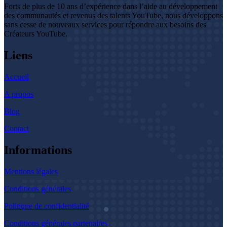
Forts de plus de 10 ans d’expérience dans l’aide au développement
des communautés et revenus des talents YouTube, nous développons
sans cesse de nouveaux services pour répondre aux besoins des
Créateurs YouTube.
Liens
Accueil
A propos
Blog
Contact
Informations
Mentions légales
Conditions générales
Politique de confidentialité
Conditions générales partenaires