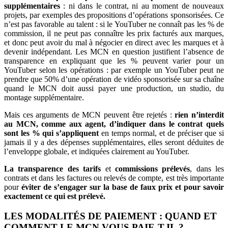
supplémentaires
: ni dans le contrat, ni au moment de nouveaux
projets, par exemples des propositions d’opérations sponsorisées. Ce
n’est pas favorable au talent : si le YouTuber ne connaît pas les % de
commission, il ne peut pas connaître les prix facturés aux marques,
et donc peut avoir du mal à négocier en direct avec les marques et à
devenir indépendant. Les MCN en question justifient l’absence de
transparence en expliquant que les % peuvent varier pour un
YouTuber selon les opérations : par exemple un YouTuber peut ne
prendre que 50% d’une opération de vidéo sponsorisée sur sa chaîne
quand le MCN doit aussi payer une production, un studio, du
montage supplémentaire.
Mais ces arguments de MCN peuvent être rejetés :
rien n’interdit
au MCN, comme aux agent, d’indiquer dans le contrat quels
sont les % qui s’appliquent
en temps normal, et de préciser que si
jamais il y a des dépenses supplémentaires, elles seront déduites de
l’enveloppe globale, et indiquées clairement au YouTuber.
La transparence des tarifs
et
commissions prélevés
, dans les
contrats et dans les factures ou relevés de compte, est très importante
pour
éviter de s’engager sur la base de faux prix et pour savoir
exactement ce qui est prélevé.
LES MODALITÉS DE PAIEMENT : QUAND ET
COMMENT LE MCN VOUS PAIE-T-IL ?