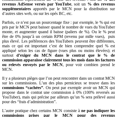
revenus AdSense versés par YouTube
, soit un
% des revenus
supplémentaires
apportés par le MCN pour la distribution sur
d’autres sites web, ou sur les opés BC, etc.
Parfois, ce n’est pas un pourcentage fixe : par exemple, le % qui est
pris par le MCN peut baisser quand le nombre de vues du YouTuber
monte, et augmenter quand il baisse (paliers de %). Ou le % peut
être de 0% jusqu’à un certain RPM (revenu par mille vues), puis
plus élevé. Les préférences des YouTubers peuvent être différentes,
mais ce qui est important c’est de bien comprendre quel % est
appliqué selon les cas de figure (vues plus ou moins élevées); et
surtout
d’exiger du MCN dans le contrat que le % de
commission apparaisse clairement tous les mois dans les factures
ou relevés envoyés par le MCN
, pour voir combien prend le
MCN.
Il y a plusieurs pièges que l’on peut rencontrer dans un contrat MCN
sur les commissions. L’un des plus pernicieux se trouve dans les
commissions “cachées”
. On peut par exemple avoir un MCN qui
propose dans le contrat une commission à 0% (100% reversés au
YouTuber), mais qui précise par ailleurs qu’un % sera prélevé aussi
pour des “frais d’administration”.
L’autre pratique chez certains MCN consiste à
ne pas indiquer les
commissions prises par le MCN pour des revenus