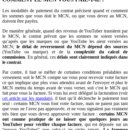
Les modalités de paiement du contrat précisent quand et comment
les sommes que vous doit le MCN, ou que vous devez au MCN,
doivent être payées.
De manière générale, quand des revenus de YouTuber transitent par
le MCN, le contrat prévoit que les sommes ne soient versées
qu’après que les marques ou que YouTube les aient versées au
MCN;
le délai de reversement du MCN dépend des sources
(YouTube ou marque) et de la
complexité du calcul de
commission
. En général, ces
délais sont clairement indiqués dans
le contrat
.
Par contre, il faut se méfier de certaines conditions préalables au
versement: soit le MCN compte sur vous pour recevoir votre facture
ce qui implique que plus vous attendez avant de l'envoyer et plus le
MCN mettra du temps avant de vous verser, soit c'est le MCN qui
fait pour vous la facture. Si vous lui avez délégué la facturation (voir
cet article sur les mandats
), il faut qu’il déclenche le paiement tout
seul : certains MCN vous font votre facture, mais ne paient pas tant
que vous ne l’avez pas approuvée, et ne vous signalent pas vraiment
très bien que vous devez approuver votre facture :
certains MCN
ont comme pratique de ne laisser que quelques jours au
YouTuber pour vérifier chaque facture
, qui est déposée sur un
“espace YouTuber” que celui-ci ne visite jamais.
L
a fameuse