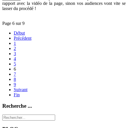
rapport avec la vidéo de la page, sinon vos audiences vont vite se
lasser du procédé !
Page 6 sur 9
Début
Précédent
1
2
3
4
5
6
7
8
9
Suivant
Fin
Recherche ...