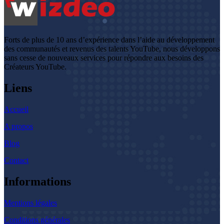
Forts de plus de 10 ans d’expérience dans l’aide au développement
des communautés et revenus des talents YouTube, nous développons
sans cesse de nouveaux services pour répondre aux besoins des
Créateurs YouTube.
Liens
Accueil
A propos
Blog
Contact
Informations
Mentions légales
Conditions générales