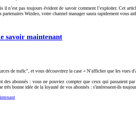
is il n’est pas toujours évident de savoir comment l’exploiter. Cet arti
s partenaires Wizdeo, votre channel manager saura rapidement vous aide
le savoir maintenant
rces de trafic", et vous découvrirez la case « N'afficher que les vues 
nt des abonnés : vous ne pouviez compter que ceux qui passaient par l
 très bonne idée de la loyauté de vos abonnés : s'intéressent-ils toujo
intenant