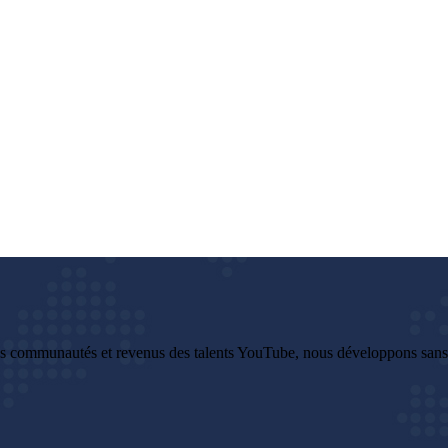
es communautés et revenus des talents YouTube, nous développons sans