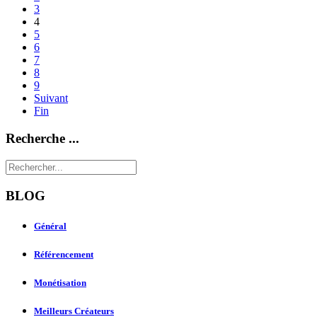
3
4
5
6
7
8
9
Suivant
Fin
Recherche ...
BLOG
Général
Référencement
Monétisation
Meilleurs Créateurs