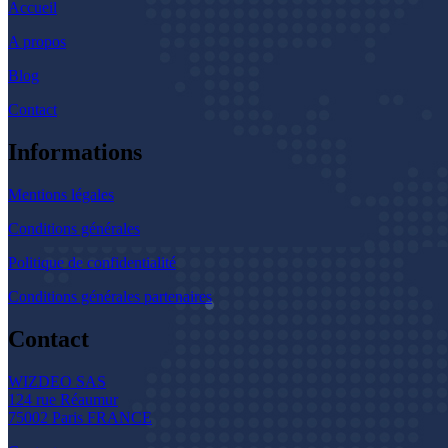
Accueil
A propos
Blog
Contact
Informations
Mentions légales
Conditions générales
Politique de confidentialité
Conditions générales partenaires
Contact
WIZDEO SAS
124 rue Réaumur
75002 Paris FRANCE