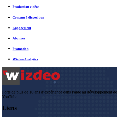
Production vidéos
Contenu à disposition
Engagement
Abonnés
Promotion
Wizdeo Analytics
Forts de plus de 10 ans d’expérience dans l’aide au développement d
YouTube.
Liens