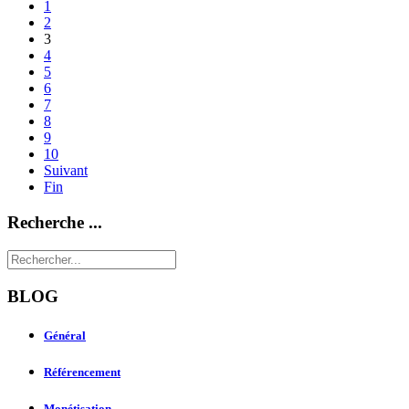
1
2
3
4
5
6
7
8
9
10
Suivant
Fin
Recherche ...
BLOG
Général
Référencement
Monétisation